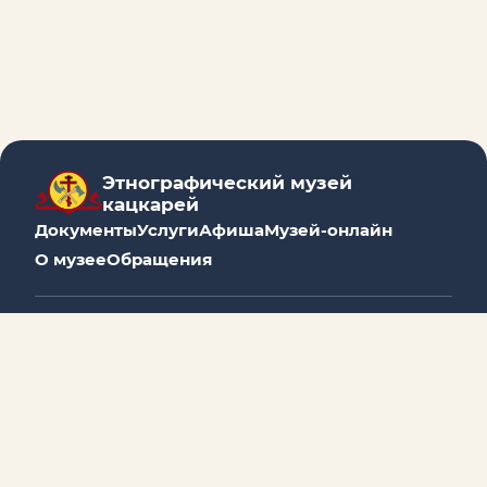
Этнографический музей
кацкарей
Документы
Услуги
Афиша
Музей-онлайн
О музее
Обращения
2017 - 2026 Муниципальное учреждение культуры
Мышкинского муниципального округа
«Этнографический музей кацкарей»
Сайт https://katskari.ru является официальным
сайтом этнографического музея кацкарей
Электронная почта
katskari@yandex.ru
является
официальной электронной почтой