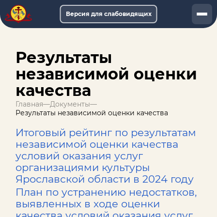
Версия для слабовидящих
Документы
Результаты
Услуги
независимой оценки
Афиша
качества
Главная
—
Документы
—
Музей-онлайн
Результаты независимой оценки качества
О музее
Итоговый рейтинг по результатам
независимой оценки качества
Обращения
условий оказания услуг
организациями культуры
Ярославской области в 2024 году
План по устранению недостатков,
выявленных в ходе оценки
качества условий оказания услуг