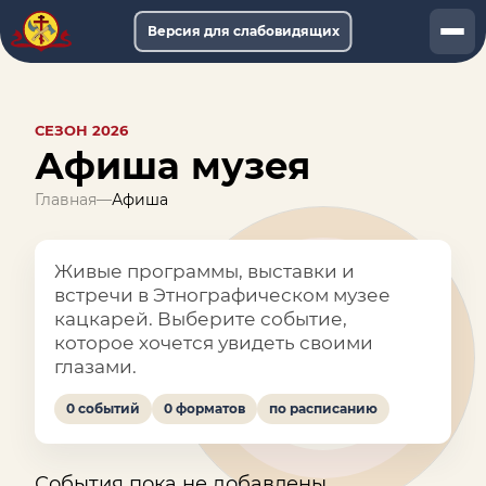
Версия для слабовидящих
Документы
СЕЗОН 2026
Услуги
Афиша музея
Афиша
Главная
—
Афиша
Музей-онлайн
Живые программы, выставки и
О музее
встречи в Этнографическом музее
кацкарей. Выберите событие,
Обращения
которое хочется увидеть своими
глазами.
0 событий
0 форматов
по расписанию
События пока не добавлены.