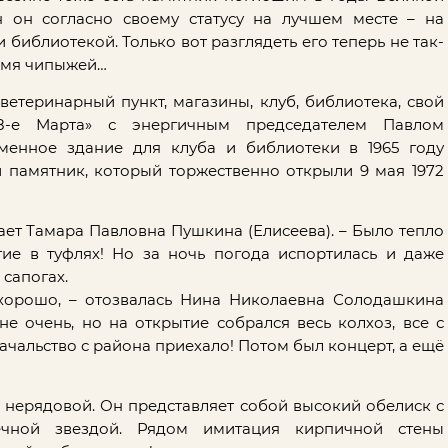
 он согласно своему статусу на лучшем месте – на
иблиотекой. Только вот разглядеть его теперь не так-
ремя чипыжей…
ветеринарный пункт, магазины, клуб, библиотека, свой
8-е Марта» с энергичным председателем Павлом
менное здание для клуба и библиотеки в 1965 году
 памятник, который торжественно открыли 9 мая 1972
нает Тамара Павловна Пушкина (Елисеева). – Было тепло
тие в туфлях! Но за ночь погода испортилась и даже
 сапогах.
хорошо, – отозвалась Нина Николаевна Солодашкина
не очень, но на открытие собрался весь колхоз, все с
ачальство с района приехало! Потом был концерт, а ещё
 нерядовой. Он представляет собой высокий обелиск с
онечной звездой. Рядом имитация кирпичной стены