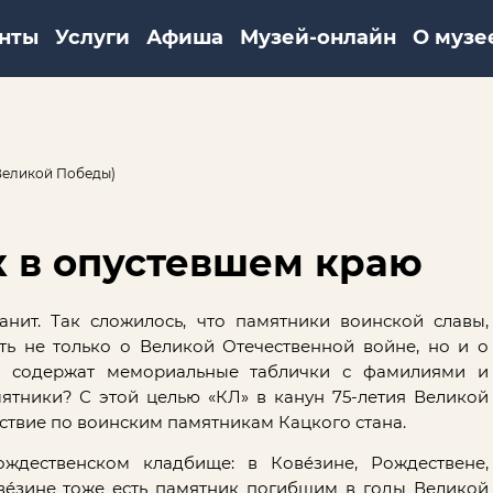
нты
Услуги
Афиша
Музей-онлайн
О музе
 Великой Победы)
к в опустевшем краю
ранит. Так сложилось, что памятники воинской славы,
ть не только о Великой Отечественной войне, но и о
и содержат мемориальные таблички с фамилиями и
тники? С этой целью «КЛ» в канун 75-летия Великой
ствие по воинским памятникам Кацкого стана.
ождественском кладбище: в Ковéзине, Рождествене,
овéзине тоже есть памятник погибшим в годы Великой