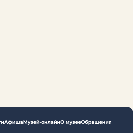
ги
Афиша
Музей-онлайн
О музее
Обращения