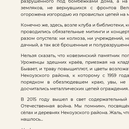
разрушенного под бомбёжками дома, а на
земляков, не вернувшихся с фронтов Вел
огорожена изгородью из провислых цепей на м
Конечно же, здесь, возле клуба и библиотеки,
проводились обязательные митинги и концерты
разом опустела: ни колхоза, ни учреждений,
дачный, а так всё брошенные и полуразрушенн
Нельзя сказать, что ковезинский памятник п
Уроженцы здешних краёв, приезжая на клад
Бывает, и траву повыщиплют, и цветы возлож
Некоузского района, к которому с 1959 год
порядком в обезлюдевшем краю, увы, не 
досчитались металлических цепей ограждения.
В 2015 году вышел в свет содержательны
Отечественная война. Мы помним», посвящ
сёлах и деревнях Некоузского района. Жаль, ч
нашлось...