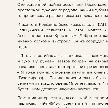
Отечественной войны землякам! Расположен
просторной лужайке перед здешними клубом и б
то просто среди разросшихся за последнее в
И всё-то в Ковéзине было: храм, школа, ФАП, 
Галицынский сельсовет и свой колхоз «
Александровичем Красновым. Добротное ка
именно колхоз и выстроил. Он же соорудил и
года.
– Я тогда третий класс заканчивала, – вспоми
и сухо. Ну, думаем, завтра пойдём на откры
навалило снега, так что открывали в резиновых
– Я тоже помню открытие памятника очень 
(Тихомирова). – Погода, действительно, была 
венками и нарядно одеты. Многие плакали. И н
буфет – нам, детворе, накупили вкусняшек…
Памятник интересен и для сельской местности
надписью «1941-1945», увенчанный пятик