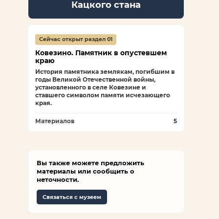
Кацкого стана
Сейчас открыт раздел 01
Ковезино. Памятник в опустевшем
краю
История памятника землякам, погибшим в
годы Великой Отечественной войны,
установленного в селе Ковезине и
ставшего символом памяти исчезающего
края.
Материалов
5
Вы также можете предложить
материалы или сообщить о
неточности.
Связаться с музеем