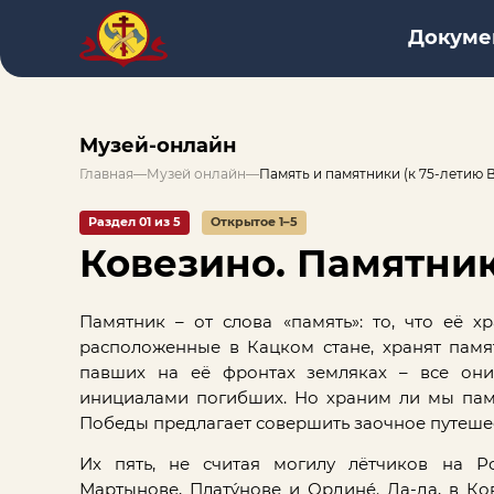
Докуме
Музей-онлайн
Главная
—
Музей онлайн
—
Память и памятники (к 75-летию
Раздел 01 из 5
Открытое 1–5
Ковезино. Памятни
Памятник – от слова «память»: то, что её х
расположенные в Кацком стане, хранят памя
павших на её фронтах земляках – все он
инициалами погибших. Но храним ли мы памя
Победы предлагает совершить заочное путеше
Их пять, не считая могилу лётчиков на Р
Мартынове, Платýнове и Ординé. Да-да, в К