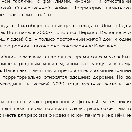
 ней таблички с фамилиями, именами и отчествами
икой Отечественной войны. Территория памятника
еталлических столбах.
 когда-то был общественный центр села, а на Дни Победы
. Но в начале 2000-х годов вся Верхняя Кадка как-то
 ни… людей! Один только постоянный жилой дом и один
ые строения – таково оно, современное Ковезино.
огибшим землякам в настоящее время совсем уж забыт.
бище к родовым могилам, иной раз зайдут и к нему.
ат. Навещают памятник и представители администрации
а территориально относятся здешние деревни. Но за
уследишь, и весной 2020 года местные жители не
й и хорошо иллюстрированный фотоальбом «Великая
ённый памятникам воинской славы, расположенным в
то места для рассказа о ковезинском памятнике в нём не