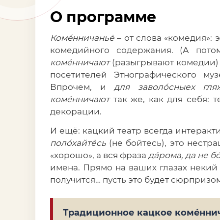
О программе
Комéнничаньё
– от слова «комедия»:
комедийного содержания. (А пото
комéнничают
(разыгрывают комедии) н
посетителей Этнографического му
Впрочем, и
для заволóсныех гля
комéнничают
так же, как для себя: 
декорации.
И ещё: кацкий театр всегда интеракти
полóхайтёсь
(не бойтесь), это нестра
«хорошо», а вся фраза
дáрома, да не б
имена. Прямо на ваших глазах неки
получится… пусть это будет сюрпризом
Традиционное кацкое комéннич