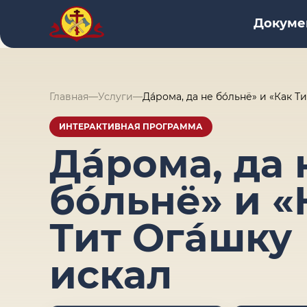
Докуме
Главная
—
Услуги
—
Дáрома, да не бóльнё» и «Как Т
ИНТЕРАКТИВНАЯ ПРОГРАММА
Дáрома, да 
бóльнё» и «
Тит Огáшку
искал