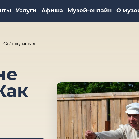
нты
Услуги
Афиша
Музей-онлайн
О музе
ит Огáшку искал
не
Как