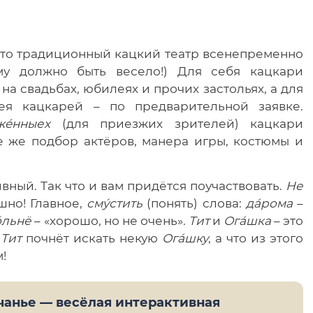
 это традиционный кацкий театр всенепременно
му должно быть весело!) Для себя кацкари
а свадьбах, юбилеях и прочих застольях, а для
зея кацкарей – по предварительной заявке.
жéнныех
(для приезжих зрителей) кацкари
те же подбор актёров, манера игры, костюмы и
вный. Так что и вам придётся поучаствовать.
Не
шно! Главное,
смýстить
(понять) слова:
дáрома
–
óльнё
– «хорошо, но не очень».
Тит
и
Огáшка
– это
й
Тит
почнёт искать некую
Огáшку
, а что из этого
!
анье — весёлая интерактивная