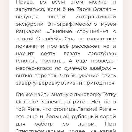
Право, во всём этом можно и
запутаться, если б не
Тётка Огапéя
–
ведущая новой интерактивной
экскурсии Этнографического музея
кацкарей «Льняные струшнéнья с
тёткой Огапéей». Она не только всё
покажет и про всё расскажет, но и
научит сеять, вязать
горстýшки
(снопы), трепать... А ещё проведёт
мастер-класс
по сучéнию завёрок
–
витью верёвок. Что ж, умение свить
завёрку-верёвку в жизни пригодится!
Где же найти знатную льноводку Тётку
Огапéю? Конечно, в риге… Нет, не в
той Риге, что столица Латвии! Рига –
это ещё и большой рубленый сарай
для работы со льном. При
Этнографическим музее кацкарей