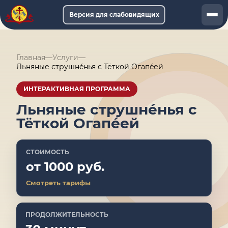
Версия для слабовидящих
Документы
Главная
—
Услуги
—
Услуги
Льняные струшнéнья с Тёткой Огапéей
Афиша
ИНТЕРАКТИВНАЯ ПРОГРАММА
Льняные струшнéнья с
Музей-онлайн
Тёткой Огапéей
О музее
СТОИМОСТЬ
Обращения
от 1000 руб.
Смотреть тарифы
ПРОДОЛЖИТЕЛЬНОСТЬ