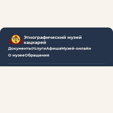
Этнографический музей
кацкарей
Документы
Услуги
Афиша
Музей-онлайн
О музее
Обращения
2017 - 2026 Муниципальное учреждение культуры
Мышкинского муниципального округа
«Этнографический музей кацкарей»
Сайт https://katskari.ru является официальным
сайтом этнографического музея кацкарей
Электронная почта
katskari@yandex.ru
является
официальной электронной почтой
этнографического музея кацкарей