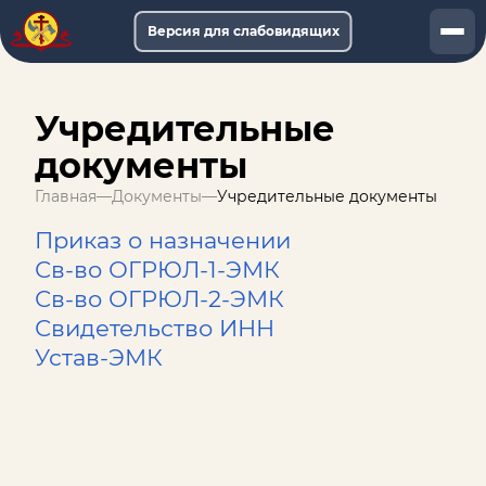
Версия для слабовидящих
Документы
Учредительные
Услуги
документы
Афиша
Главная
—
Документы
—
Учредительные документы
Музей-онлайн
Приказ о назначении
Св-во ОГРЮЛ-1-ЭМК
О музее
Св-во ОГРЮЛ-2-ЭМК
Свидетельство ИНН
Обращения
Устав-ЭМК